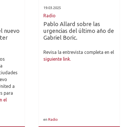
19.03.2025
Radio
Pablo Allard sobre las
el nuevo
urgencias del último año de
ter
Gabriel Boric.
Revisa la entrevista completa en el
los
siguiente link.
la
 ciudades
uevo
nited a
rs para
n el
en
Radio