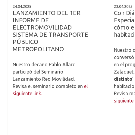
24.04.2025
23.04.2025
LANZAMIENTO DEL 1ER
Con Diá
INFORME DE
Especia
ELECTROMOVILIDAD
cómo en
SISTEMA DE TRANSPORTE
habitac
PÚBLICO
METROPOLITANO
Nuestro d
conversó 
Nuestro decano Pablo Allard
en el pro
participó del Seminario
Zalaquet
Lanzamiento Red Movilidad.
distinto
’
Revisa el seminario completo en
el
habitacio
siguiente link.
Revisa m
siguiente 