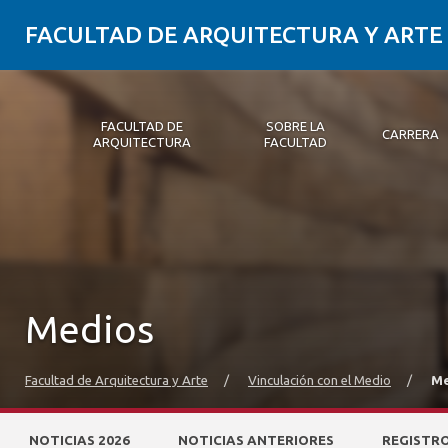
FACULTAD DE ARQUITECTURA Y ARTE
FACULTAD DE
SOBRE LA
CARRERA
ARQUITECTURA
FACULTAD
Facultad de Arquitectura
Sobre la Facultad
Carrera
Postgrados y Educación Continua
Magíster
Investigación aplicada
Vinculación con el Medio
Alumni
PLATAFORMA VUT
Medios
Facultad de Arquitectura y Arte
/
Vinculación con el Medio
/
Me
NOTICIAS 2026
NOTICIAS ANTERIORES
REGISTR