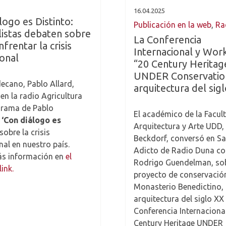
16.04.2025
logo es Distinto:
Publicación en la web
,
Ra
listas debaten sobre
La Conferencia
frentar la crisis
Internacional y Wor
ional
“20 Century Heritag
UNDER Conservation
ecano, Pablo Allard,
arquitectura del sig
en la radio Agricultura
grama de Pablo
El académico de la Facul
,
‘Con diálogo es
Arquitectura y Arte UDD,
 sobre la crisis
Beckdorf, conversó en S
nal en nuestro país.
Adicto de Radio Duna c
ás información en
el
Rodrigo Guendelman, sob
link.
proyecto de conservació
Monasterio Benedictino, 
arquitectura del siglo XX 
Conferencia Internacional
Century Heritage UNDER