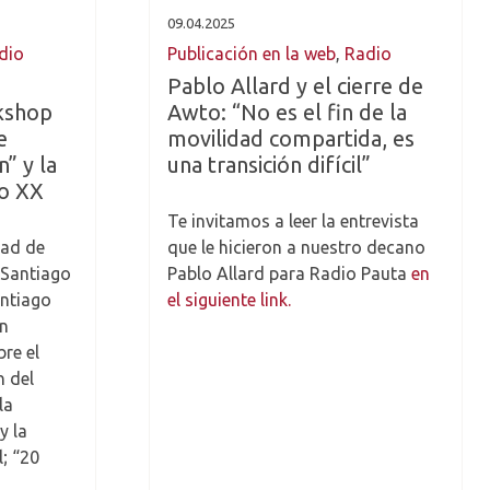
09.04.2025
dio
Publicación en la web
,
Radio
Pablo Allard y el cierre de
kshop
Awto: “No es el fin de la
e
movilidad compartida, es
” y la
una transición difícil”
lo XX
Te invitamos a leer la entrevista
tad de
que le hicieron a nuestro decano
 Santiago
Pablo Allard para Radio Pauta
en
antiago
el siguiente link.
on
re el
n del
la
y la
; “20